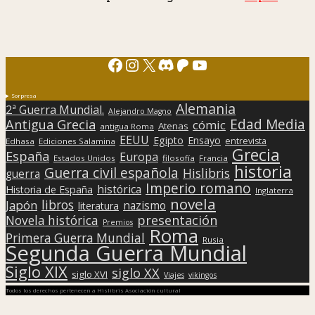
Facebook
Instagram
X
Discord
Patreon
YouTube
Sorpresa
Alemania
2ª Guerra Mundial.
Alejandro Magno
Edad Media
Antigua Grecia
cómic
Atenas
antigua Roma
EEUU
Egipto
Ensayo
entrevista
Edhasa
Ediciones Salamina
Grecia
España
Europa
Estados Unidos
filosofía
Francia
historia
Guerra civil española
Hislibris
guerra
Imperio romano
histórica
Historia de España
Inglaterra
novela
libros
Japón
nazismo
literatura
presentación
Novela histórica
Premios
Roma
Primera Guerra Mundial
Rusia
Segunda Guerra Mundial
Siglo XIX
siglo XX
siglo XVI
Viajes
vikingos
Todos los derechos pertenecen a Hislibris Asociación cultural