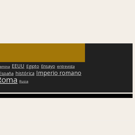
EEUU
Egipto
Ensayo
entrevista
lamina
Imperio romano
histórica
 España
Roma
Rusia