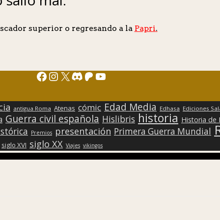
scador superior o regresando a la
Papri
.
Facebook
Instagram
X
Discord
Patreon
YouTube
Edad Media
cia
cómic
Atenas
antigua Roma
Edhasa
Ediciones Sa
historia
Guerra civil española
Hislibris
a
Historia de
presentación
stórica
Primera Guerra Mundial
Premios
siglo XX
siglo XVI
Viajes
vikingos