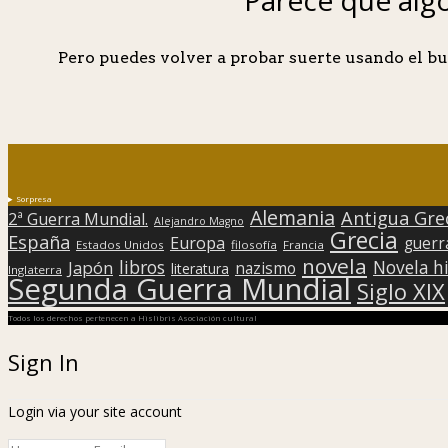
Pero puedes volver a probar suerte usando el bu
Sorpresa
Alemania
Antigua Gre
2ª Guerra Mundial.
Alejandro Magno
Grecia
España
Europa
guerr
Estados Unidos
filosofía
Francia
novela
libros
Japón
Novela hi
nazismo
literatura
Inglaterra
Segunda Guerra Mundial
Siglo XIX
Todos los derechos pertenecen a Hislibris Asociación cultural
Sign In
Login via your site account