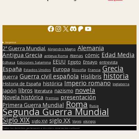
Facebook
Instagram
X
Discord
Patreon
YouTube
Sorpresa
Alemania
2ª Guerra Mundial.
Alejandro Magno
Edad Media
Antigua Grecia
cómic
Atenas
antigua Roma
EEUU
Egipto
Ensayo
entrevista
Edhasa
Ediciones Salamina
Grecia
España
Europa
Estados Unidos
filosofía
Francia
historia
Guerra civil española
Hislibris
guerra
Imperio romano
histórica
Historia de España
Inglaterra
novela
libros
Japón
nazismo
literatura
presentación
Novela histórica
Premios
Roma
Primera Guerra Mundial
Rusia
Segunda Guerra Mundial
Siglo XIX
siglo XX
siglo XVI
Viajes
vikingos
Todos los derechos pertenecen a Hislibris Asociación cultural