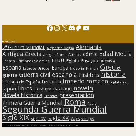
Facebook
Instagram
X
Discord
Patreon
YouTube
Sorpresa
Alemania
2ª Guerra Mundial.
Alejandro Magno
Edad Media
Antigua Grecia
cómic
Atenas
antigua Roma
EEUU
Egipto
Ensayo
entrevista
Edhasa
Ediciones Salamina
Grecia
España
Europa
Estados Unidos
filosofía
Francia
historia
Guerra civil española
Hislibris
guerra
Imperio romano
histórica
Historia de España
Inglaterra
novela
libros
Japón
nazismo
literatura
presentación
Novela histórica
Premios
Roma
Primera Guerra Mundial
Rusia
Segunda Guerra Mundial
Siglo XIX
siglo XX
siglo XVI
Viajes
vikingos
Todos los derechos pertenecen a Hislibris Asociación cultural