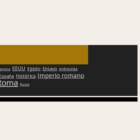
EEUU
Egipto
Ensayo
entrevista
lamina
Imperio romano
histórica
 España
Roma
Rusia