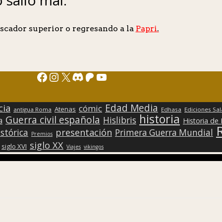
scador superior o regresando a la
Papri
.
Facebook
Instagram
X
Discord
Patreon
YouTube
Edad Media
cia
cómic
Atenas
antigua Roma
Edhasa
Ediciones Sa
historia
Guerra civil española
Hislibris
a
Historia de
presentación
stórica
Primera Guerra Mundial
Premios
siglo XX
siglo XVI
Viajes
vikingos