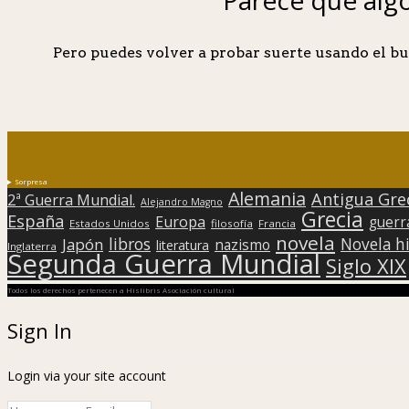
Pero puedes volver a probar suerte usando el bu
Sorpresa
Alemania
Antigua Gre
2ª Guerra Mundial.
Alejandro Magno
Grecia
España
Europa
guerr
Estados Unidos
filosofía
Francia
novela
libros
Japón
Novela hi
nazismo
literatura
Inglaterra
Segunda Guerra Mundial
Siglo XIX
Todos los derechos pertenecen a Hislibris Asociación cultural
Sign In
Login via your site account