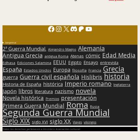
Facebook
Instagram
X
Discord
Patreon
YouTube
Sorpresa
Alemania
2ª Guerra Mundial.
Alejandro Magno
Edad Media
Antigua Grecia
cómic
Atenas
antigua Roma
EEUU
Egipto
Ensayo
entrevista
Edhasa
Ediciones Salamina
Grecia
España
Europa
Estados Unidos
filosofía
Francia
historia
Guerra civil española
Hislibris
guerra
Imperio romano
histórica
Historia de España
Inglaterra
novela
libros
Japón
nazismo
literatura
presentación
Novela histórica
Premios
Roma
Primera Guerra Mundial
Rusia
Segunda Guerra Mundial
Siglo XIX
siglo XX
siglo XVI
Viajes
vikingos
Todos los derechos pertenecen a Hislibris Asociación cultural