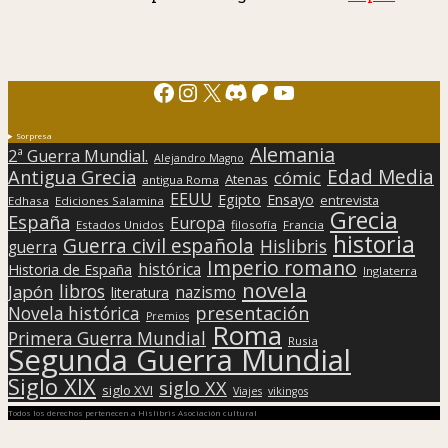
Facebook
Instagram
X
Discord
Patreon
YouTube
Sorpresa
Alemania
2ª Guerra Mundial.
Alejandro Magno
Edad Media
Antigua Grecia
cómic
Atenas
antigua Roma
EEUU
Egipto
Ensayo
entrevista
Edhasa
Ediciones Salamina
Grecia
España
Europa
Estados Unidos
filosofía
Francia
historia
Guerra civil española
Hislibris
guerra
Imperio romano
histórica
Historia de España
Inglaterra
novela
libros
Japón
nazismo
literatura
presentación
Novela histórica
Premios
Roma
Primera Guerra Mundial
Rusia
Segunda Guerra Mundial
Siglo XIX
siglo XX
siglo XVI
Viajes
vikingos
Todos los derechos pertenecen a Hislibris Asociación cultural