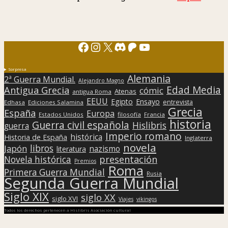
Facebook
Instagram
X
Discord
Patreon
YouTube
Sorpresa
Alemania
2ª Guerra Mundial.
Alejandro Magno
Edad Media
Antigua Grecia
cómic
Atenas
antigua Roma
EEUU
Egipto
Ensayo
entrevista
Edhasa
Ediciones Salamina
Grecia
España
Europa
Estados Unidos
filosofía
Francia
historia
Guerra civil española
Hislibris
guerra
Imperio romano
histórica
Historia de España
Inglaterra
novela
libros
Japón
nazismo
literatura
presentación
Novela histórica
Premios
Roma
Primera Guerra Mundial
Rusia
Segunda Guerra Mundial
Siglo XIX
siglo XX
siglo XVI
Viajes
vikingos
Todos los derechos pertenecen a Hislibris Asociación cultural