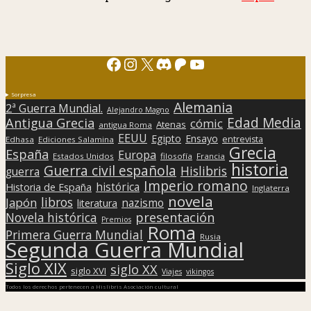
Facebook
Instagram
X
Discord
Patreon
YouTube
Sorpresa
Alemania
2ª Guerra Mundial.
Alejandro Magno
Edad Media
Antigua Grecia
cómic
Atenas
antigua Roma
EEUU
Egipto
Ensayo
entrevista
Edhasa
Ediciones Salamina
Grecia
España
Europa
Estados Unidos
filosofía
Francia
historia
Guerra civil española
Hislibris
guerra
Imperio romano
histórica
Historia de España
Inglaterra
novela
libros
Japón
nazismo
literatura
presentación
Novela histórica
Premios
Roma
Primera Guerra Mundial
Rusia
Segunda Guerra Mundial
Siglo XIX
siglo XX
siglo XVI
Viajes
vikingos
Todos los derechos pertenecen a Hislibris Asociación cultural