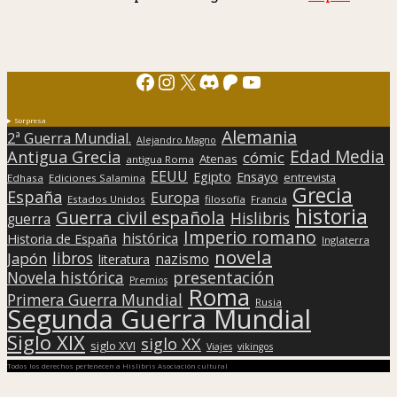
Facebook
Instagram
X
Discord
Patreon
YouTube
Sorpresa
Alemania
2ª Guerra Mundial.
Alejandro Magno
Edad Media
Antigua Grecia
cómic
Atenas
antigua Roma
EEUU
Egipto
Ensayo
entrevista
Edhasa
Ediciones Salamina
Grecia
España
Europa
Estados Unidos
filosofía
Francia
historia
Guerra civil española
Hislibris
guerra
Imperio romano
histórica
Historia de España
Inglaterra
novela
libros
Japón
nazismo
literatura
presentación
Novela histórica
Premios
Roma
Primera Guerra Mundial
Rusia
Segunda Guerra Mundial
Siglo XIX
siglo XX
siglo XVI
Viajes
vikingos
Todos los derechos pertenecen a Hislibris Asociación cultural