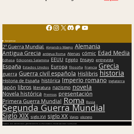
Facebook
Instagram
X
Discord
Patreon
YouTube
Sorpresa
Alemania
2ª Guerra Mundial.
Alejandro Magno
Edad Media
Antigua Grecia
cómic
Atenas
antigua Roma
EEUU
Egipto
Ensayo
entrevista
Edhasa
Ediciones Salamina
Grecia
España
Europa
Estados Unidos
filosofía
Francia
historia
Guerra civil española
Hislibris
guerra
Imperio romano
histórica
Historia de España
Inglaterra
novela
libros
Japón
nazismo
literatura
presentación
Novela histórica
Premios
Roma
Primera Guerra Mundial
Rusia
Segunda Guerra Mundial
Siglo XIX
siglo XX
siglo XVI
Viajes
vikingos
Todos los derechos pertenecen a Hislibris Asociación cultural