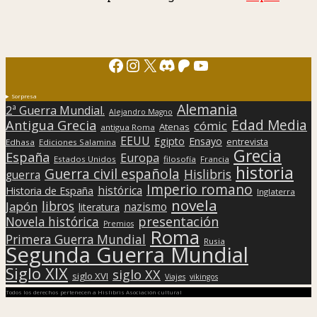
Facebook
Instagram
X
Discord
Patreon
YouTube
Sorpresa
Alemania
2ª Guerra Mundial.
Alejandro Magno
Edad Media
Antigua Grecia
cómic
Atenas
antigua Roma
EEUU
Egipto
Ensayo
entrevista
Edhasa
Ediciones Salamina
Grecia
España
Europa
Estados Unidos
filosofía
Francia
historia
Guerra civil española
Hislibris
guerra
Imperio romano
histórica
Historia de España
Inglaterra
novela
libros
Japón
nazismo
literatura
presentación
Novela histórica
Premios
Roma
Primera Guerra Mundial
Rusia
Segunda Guerra Mundial
Siglo XIX
siglo XX
siglo XVI
Viajes
vikingos
Todos los derechos pertenecen a Hislibris Asociación cultural