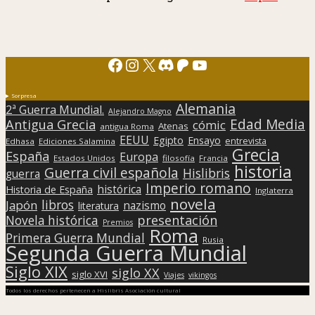
Facebook
Instagram
X
Discord
Patreon
YouTube
Sorpresa
Alemania
2ª Guerra Mundial.
Alejandro Magno
Edad Media
Antigua Grecia
cómic
Atenas
antigua Roma
EEUU
Egipto
Ensayo
entrevista
Edhasa
Ediciones Salamina
Grecia
España
Europa
Estados Unidos
filosofía
Francia
historia
Guerra civil española
Hislibris
guerra
Imperio romano
histórica
Historia de España
Inglaterra
novela
libros
Japón
nazismo
literatura
presentación
Novela histórica
Premios
Roma
Primera Guerra Mundial
Rusia
Segunda Guerra Mundial
Siglo XIX
siglo XX
siglo XVI
Viajes
vikingos
Todos los derechos pertenecen a Hislibris Asociación cultural