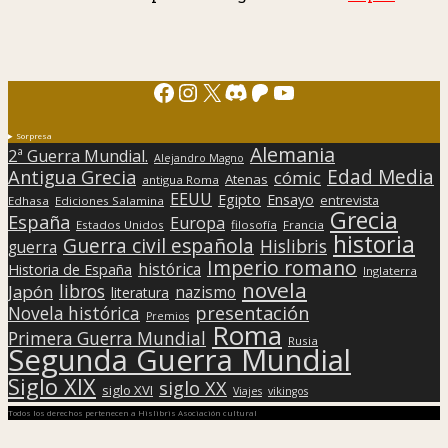
Facebook
Instagram
X
Discord
Patreon
YouTube
Sorpresa
Alemania
2ª Guerra Mundial.
Alejandro Magno
Edad Media
Antigua Grecia
cómic
Atenas
antigua Roma
EEUU
Egipto
Ensayo
entrevista
Edhasa
Ediciones Salamina
Grecia
España
Europa
Estados Unidos
filosofía
Francia
historia
Guerra civil española
Hislibris
guerra
Imperio romano
histórica
Historia de España
Inglaterra
novela
libros
Japón
nazismo
literatura
presentación
Novela histórica
Premios
Roma
Primera Guerra Mundial
Rusia
Segunda Guerra Mundial
Siglo XIX
siglo XX
siglo XVI
Viajes
vikingos
Todos los derechos pertenecen a Hislibris Asociación cultural