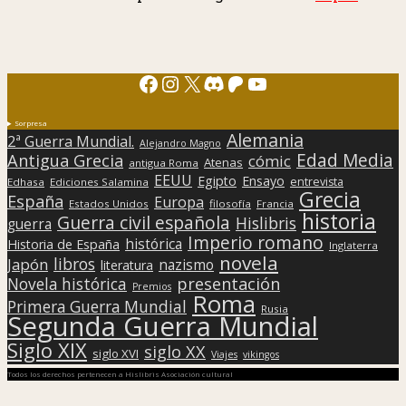
Facebook
Instagram
X
Discord
Patreon
YouTube
Sorpresa
Alemania
2ª Guerra Mundial.
Alejandro Magno
Edad Media
Antigua Grecia
cómic
Atenas
antigua Roma
EEUU
Egipto
Ensayo
entrevista
Edhasa
Ediciones Salamina
Grecia
España
Europa
Estados Unidos
filosofía
Francia
historia
Guerra civil española
Hislibris
guerra
Imperio romano
histórica
Historia de España
Inglaterra
novela
libros
Japón
nazismo
literatura
presentación
Novela histórica
Premios
Roma
Primera Guerra Mundial
Rusia
Segunda Guerra Mundial
Siglo XIX
siglo XX
siglo XVI
Viajes
vikingos
Todos los derechos pertenecen a Hislibris Asociación cultural