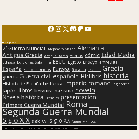
Facebook
Instagram
X
Discord
Patreon
YouTube
Sorpresa
Alemania
2ª Guerra Mundial.
Alejandro Magno
Edad Media
Antigua Grecia
cómic
Atenas
antigua Roma
EEUU
Egipto
Ensayo
entrevista
Edhasa
Ediciones Salamina
Grecia
España
Europa
Estados Unidos
filosofía
Francia
historia
Guerra civil española
Hislibris
guerra
Imperio romano
histórica
Historia de España
Inglaterra
novela
libros
Japón
nazismo
literatura
presentación
Novela histórica
Premios
Roma
Primera Guerra Mundial
Rusia
Segunda Guerra Mundial
Siglo XIX
siglo XX
siglo XVI
Viajes
vikingos
Todos los derechos pertenecen a Hislibris Asociación cultural