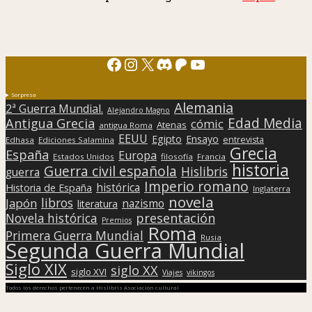
Facebook
Instagram
X
Discord
Patreon
YouTube
Sorpresa
Alemania
2ª Guerra Mundial.
Alejandro Magno
Edad Media
Antigua Grecia
cómic
Atenas
antigua Roma
EEUU
Egipto
Ensayo
entrevista
Edhasa
Ediciones Salamina
Grecia
España
Europa
Estados Unidos
filosofía
Francia
historia
Guerra civil española
Hislibris
guerra
Imperio romano
histórica
Historia de España
Inglaterra
novela
libros
Japón
nazismo
literatura
presentación
Novela histórica
Premios
Roma
Primera Guerra Mundial
Rusia
Segunda Guerra Mundial
Siglo XIX
siglo XX
siglo XVI
Viajes
vikingos
Todos los derechos pertenecen a Hislibris Asociación cultural