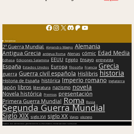
Facebook
Instagram
X
Discord
Patreon
YouTube
Sorpresa
Alemania
2ª Guerra Mundial.
Alejandro Magno
Edad Media
Antigua Grecia
cómic
Atenas
antigua Roma
EEUU
Egipto
Ensayo
entrevista
Edhasa
Ediciones Salamina
Grecia
España
Europa
Estados Unidos
filosofía
Francia
historia
Guerra civil española
Hislibris
guerra
Imperio romano
histórica
Historia de España
Inglaterra
novela
libros
Japón
nazismo
literatura
presentación
Novela histórica
Premios
Roma
Primera Guerra Mundial
Rusia
Segunda Guerra Mundial
Siglo XIX
siglo XX
siglo XVI
Viajes
vikingos
Todos los derechos pertenecen a Hislibris Asociación cultural