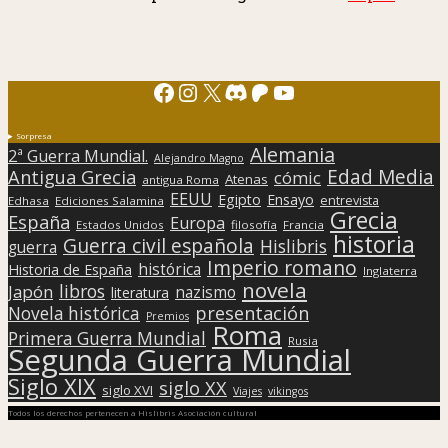
Facebook
Instagram
X
Discord
Patreon
YouTube
Sorpresa
Alemania
2ª Guerra Mundial.
Alejandro Magno
Edad Media
Antigua Grecia
cómic
Atenas
antigua Roma
EEUU
Egipto
Ensayo
entrevista
Edhasa
Ediciones Salamina
Grecia
España
Europa
Estados Unidos
filosofía
Francia
historia
Guerra civil española
Hislibris
guerra
Imperio romano
histórica
Historia de España
Inglaterra
novela
libros
Japón
nazismo
literatura
presentación
Novela histórica
Premios
Roma
Primera Guerra Mundial
Rusia
Segunda Guerra Mundial
Siglo XIX
siglo XX
siglo XVI
Viajes
vikingos
Todos los derechos pertenecen a Hislibris Asociación cultural