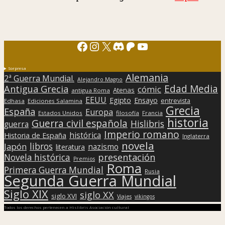
Facebook
Instagram
X
Discord
Patreon
YouTube
Sorpresa
Alemania
2ª Guerra Mundial.
Alejandro Magno
Edad Media
Antigua Grecia
cómic
Atenas
antigua Roma
EEUU
Egipto
Ensayo
entrevista
Edhasa
Ediciones Salamina
Grecia
España
Europa
Estados Unidos
filosofía
Francia
historia
Guerra civil española
Hislibris
guerra
Imperio romano
histórica
Historia de España
Inglaterra
novela
libros
Japón
nazismo
literatura
presentación
Novela histórica
Premios
Roma
Primera Guerra Mundial
Rusia
Segunda Guerra Mundial
Siglo XIX
siglo XX
siglo XVI
Viajes
vikingos
Todos los derechos pertenecen a Hislibris Asociación cultural