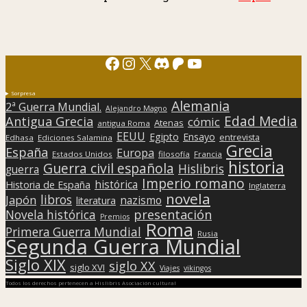
Facebook
Instagram
X
Discord
Patreon
YouTube
Sorpresa
Alemania
2ª Guerra Mundial.
Alejandro Magno
Edad Media
Antigua Grecia
cómic
Atenas
antigua Roma
EEUU
Egipto
Ensayo
entrevista
Edhasa
Ediciones Salamina
Grecia
España
Europa
Estados Unidos
filosofía
Francia
historia
Guerra civil española
Hislibris
guerra
Imperio romano
histórica
Historia de España
Inglaterra
novela
libros
Japón
nazismo
literatura
presentación
Novela histórica
Premios
Roma
Primera Guerra Mundial
Rusia
Segunda Guerra Mundial
Siglo XIX
siglo XX
siglo XVI
Viajes
vikingos
Todos los derechos pertenecen a Hislibris Asociación cultural