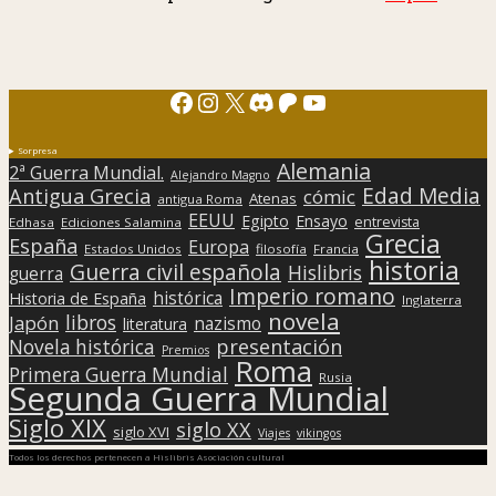
Facebook
Instagram
X
Discord
Patreon
YouTube
Sorpresa
Alemania
2ª Guerra Mundial.
Alejandro Magno
Edad Media
Antigua Grecia
cómic
Atenas
antigua Roma
EEUU
Egipto
Ensayo
entrevista
Edhasa
Ediciones Salamina
Grecia
España
Europa
Estados Unidos
filosofía
Francia
historia
Guerra civil española
Hislibris
guerra
Imperio romano
histórica
Historia de España
Inglaterra
novela
libros
Japón
nazismo
literatura
presentación
Novela histórica
Premios
Roma
Primera Guerra Mundial
Rusia
Segunda Guerra Mundial
Siglo XIX
siglo XX
siglo XVI
Viajes
vikingos
Todos los derechos pertenecen a Hislibris Asociación cultural