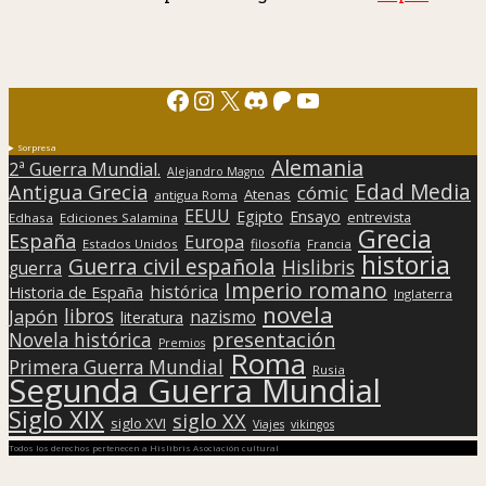
Facebook
Instagram
X
Discord
Patreon
YouTube
Sorpresa
Alemania
2ª Guerra Mundial.
Alejandro Magno
Edad Media
Antigua Grecia
cómic
Atenas
antigua Roma
EEUU
Egipto
Ensayo
entrevista
Edhasa
Ediciones Salamina
Grecia
España
Europa
Estados Unidos
filosofía
Francia
historia
Guerra civil española
Hislibris
guerra
Imperio romano
histórica
Historia de España
Inglaterra
novela
libros
Japón
nazismo
literatura
presentación
Novela histórica
Premios
Roma
Primera Guerra Mundial
Rusia
Segunda Guerra Mundial
Siglo XIX
siglo XX
siglo XVI
Viajes
vikingos
Todos los derechos pertenecen a Hislibris Asociación cultural