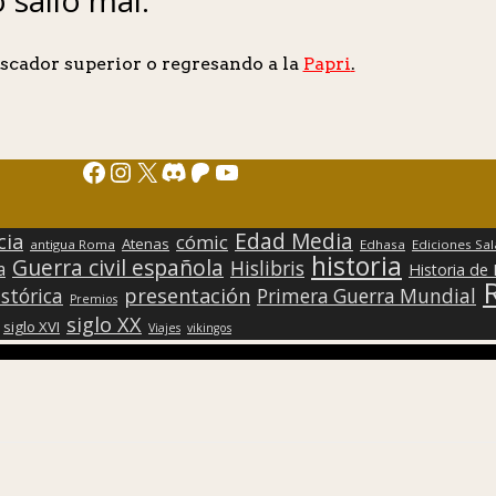
scador superior o regresando a la
Papri
.
Facebook
Instagram
X
Discord
Patreon
YouTube
Edad Media
cia
cómic
Atenas
antigua Roma
Edhasa
Ediciones Sa
historia
Guerra civil española
Hislibris
a
Historia de
presentación
stórica
Primera Guerra Mundial
Premios
siglo XX
siglo XVI
Viajes
vikingos