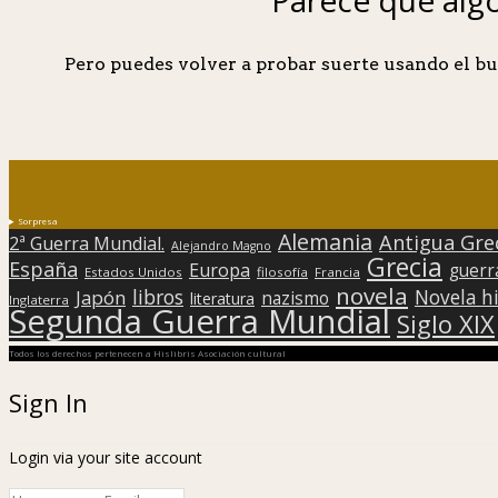
Pero puedes volver a probar suerte usando el bu
Sorpresa
Alemania
Antigua Gre
2ª Guerra Mundial.
Alejandro Magno
Grecia
España
Europa
guerr
Estados Unidos
filosofía
Francia
novela
libros
Japón
Novela hi
nazismo
literatura
Inglaterra
Segunda Guerra Mundial
Siglo XIX
Todos los derechos pertenecen a Hislibris Asociación cultural
Sign In
Login via your site account