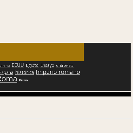
EEUU
Egipto
Ensayo
entrevista
lamina
Imperio romano
histórica
 España
Roma
Rusia