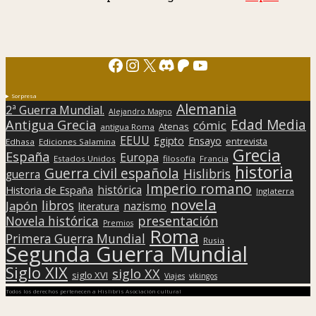
Facebook
Instagram
X
Discord
Patreon
YouTube
Sorpresa
Alemania
2ª Guerra Mundial.
Alejandro Magno
Edad Media
Antigua Grecia
cómic
Atenas
antigua Roma
EEUU
Egipto
Ensayo
entrevista
Edhasa
Ediciones Salamina
Grecia
España
Europa
Estados Unidos
filosofía
Francia
historia
Guerra civil española
Hislibris
guerra
Imperio romano
histórica
Historia de España
Inglaterra
novela
libros
Japón
nazismo
literatura
presentación
Novela histórica
Premios
Roma
Primera Guerra Mundial
Rusia
Segunda Guerra Mundial
Siglo XIX
siglo XX
siglo XVI
Viajes
vikingos
Todos los derechos pertenecen a Hislibris Asociación cultural