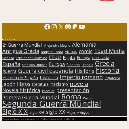
Facebook
Instagram
X
Discord
Patreon
YouTube
Sorpresa
Alemania
2ª Guerra Mundial.
Alejandro Magno
Edad Media
Antigua Grecia
cómic
Atenas
antigua Roma
EEUU
Egipto
Ensayo
entrevista
Edhasa
Ediciones Salamina
Grecia
España
Europa
Estados Unidos
filosofía
Francia
historia
Guerra civil española
Hislibris
guerra
Imperio romano
histórica
Historia de España
Inglaterra
novela
libros
Japón
nazismo
literatura
presentación
Novela histórica
Premios
Roma
Primera Guerra Mundial
Rusia
Segunda Guerra Mundial
Siglo XIX
siglo XX
siglo XVI
Viajes
vikingos
Todos los derechos pertenecen a Hislibris Asociación cultural