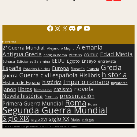
Facebook
Instagram
X
Discord
Patreon
YouTube
Sorpresa
Alemania
2ª Guerra Mundial.
Alejandro Magno
Edad Media
Antigua Grecia
cómic
Atenas
antigua Roma
EEUU
Egipto
Ensayo
entrevista
Edhasa
Ediciones Salamina
Grecia
España
Europa
Estados Unidos
filosofía
Francia
historia
Guerra civil española
Hislibris
guerra
Imperio romano
histórica
Historia de España
Inglaterra
novela
libros
Japón
nazismo
literatura
presentación
Novela histórica
Premios
Roma
Primera Guerra Mundial
Rusia
Segunda Guerra Mundial
Siglo XIX
siglo XX
siglo XVI
Viajes
vikingos
Todos los derechos pertenecen a Hislibris Asociación cultural