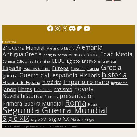
Facebook
Instagram
X
Discord
Patreon
YouTube
Sorpresa
Alemania
2ª Guerra Mundial.
Alejandro Magno
Edad Media
Antigua Grecia
cómic
Atenas
antigua Roma
EEUU
Egipto
Ensayo
entrevista
Edhasa
Ediciones Salamina
Grecia
España
Europa
Estados Unidos
filosofía
Francia
historia
Guerra civil española
Hislibris
guerra
Imperio romano
histórica
Historia de España
Inglaterra
novela
libros
Japón
nazismo
literatura
presentación
Novela histórica
Premios
Roma
Primera Guerra Mundial
Rusia
Segunda Guerra Mundial
Siglo XIX
siglo XX
siglo XVI
Viajes
vikingos
Todos los derechos pertenecen a Hislibris Asociación cultural