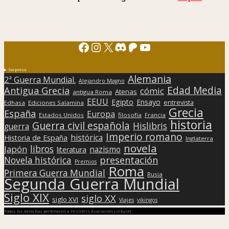
Facebook
Instagram
X
Discord
Patreon
YouTube
Sorpresa
Alemania
2ª Guerra Mundial.
Alejandro Magno
Edad Media
Antigua Grecia
cómic
Atenas
antigua Roma
EEUU
Egipto
Ensayo
entrevista
Edhasa
Ediciones Salamina
Grecia
España
Europa
Estados Unidos
filosofía
Francia
historia
Guerra civil española
Hislibris
guerra
Imperio romano
histórica
Historia de España
Inglaterra
novela
libros
Japón
nazismo
literatura
presentación
Novela histórica
Premios
Roma
Primera Guerra Mundial
Rusia
Segunda Guerra Mundial
Siglo XIX
siglo XX
siglo XVI
Viajes
vikingos
Todos los derechos pertenecen a Hislibris Asociación cultural