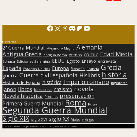
Facebook
Instagram
X
Discord
Patreon
YouTube
Sorpresa
Alemania
2ª Guerra Mundial.
Alejandro Magno
Edad Media
Antigua Grecia
cómic
Atenas
antigua Roma
EEUU
Egipto
Ensayo
entrevista
Edhasa
Ediciones Salamina
Grecia
España
Europa
Estados Unidos
filosofía
Francia
historia
Guerra civil española
Hislibris
guerra
Imperio romano
histórica
Historia de España
Inglaterra
novela
libros
Japón
nazismo
literatura
presentación
Novela histórica
Premios
Roma
Primera Guerra Mundial
Rusia
Segunda Guerra Mundial
Siglo XIX
siglo XX
siglo XVI
Viajes
vikingos
Todos los derechos pertenecen a Hislibris Asociación cultural