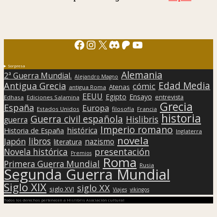
Facebook
Instagram
X
Discord
Patreon
YouTube
Sorpresa
Alemania
2ª Guerra Mundial.
Alejandro Magno
Edad Media
Antigua Grecia
cómic
Atenas
antigua Roma
EEUU
Egipto
Ensayo
entrevista
Edhasa
Ediciones Salamina
Grecia
España
Europa
Estados Unidos
filosofía
Francia
historia
Guerra civil española
Hislibris
guerra
Imperio romano
histórica
Historia de España
Inglaterra
novela
libros
Japón
nazismo
literatura
presentación
Novela histórica
Premios
Roma
Primera Guerra Mundial
Rusia
Segunda Guerra Mundial
Siglo XIX
siglo XX
siglo XVI
Viajes
vikingos
Todos los derechos pertenecen a Hislibris Asociación cultural