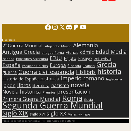
Facebook
Instagram
X
Discord
Patreon
YouTube
Sorpresa
Alemania
2ª Guerra Mundial.
Alejandro Magno
Edad Media
Antigua Grecia
cómic
Atenas
antigua Roma
EEUU
Egipto
Ensayo
entrevista
Edhasa
Ediciones Salamina
Grecia
España
Europa
Estados Unidos
filosofía
Francia
historia
Guerra civil española
Hislibris
guerra
Imperio romano
histórica
Historia de España
Inglaterra
novela
libros
Japón
nazismo
literatura
presentación
Novela histórica
Premios
Roma
Primera Guerra Mundial
Rusia
Segunda Guerra Mundial
Siglo XIX
siglo XX
siglo XVI
Viajes
vikingos
Todos los derechos pertenecen a Hislibris Asociación cultural