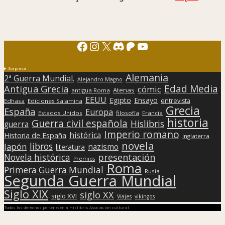
Facebook
Instagram
X
Discord
Patreon
YouTube
Sorpresa
Alemania
2ª Guerra Mundial.
Alejandro Magno
Edad Media
Antigua Grecia
cómic
Atenas
antigua Roma
EEUU
Egipto
Ensayo
entrevista
Edhasa
Ediciones Salamina
Grecia
España
Europa
Estados Unidos
filosofía
Francia
historia
Guerra civil española
Hislibris
guerra
Imperio romano
histórica
Historia de España
Inglaterra
novela
libros
Japón
nazismo
literatura
presentación
Novela histórica
Premios
Roma
Primera Guerra Mundial
Rusia
Segunda Guerra Mundial
Siglo XIX
siglo XX
siglo XVI
Viajes
vikingos
Todos los derechos pertenecen a Hislibris Asociación cultural