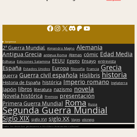
Facebook
Instagram
X
Discord
Patreon
YouTube
Sorpresa
Alemania
2ª Guerra Mundial.
Alejandro Magno
Edad Media
Antigua Grecia
cómic
Atenas
antigua Roma
EEUU
Egipto
Ensayo
entrevista
Edhasa
Ediciones Salamina
Grecia
España
Europa
Estados Unidos
filosofía
Francia
historia
Guerra civil española
Hislibris
guerra
Imperio romano
histórica
Historia de España
Inglaterra
novela
libros
Japón
nazismo
literatura
presentación
Novela histórica
Premios
Roma
Primera Guerra Mundial
Rusia
Segunda Guerra Mundial
Siglo XIX
siglo XX
siglo XVI
Viajes
vikingos
Todos los derechos pertenecen a Hislibris Asociación cultural