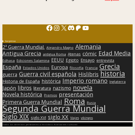
Facebook
Instagram
X
Discord
Patreon
YouTube
Sorpresa
Alemania
2ª Guerra Mundial.
Alejandro Magno
Edad Media
Antigua Grecia
cómic
Atenas
antigua Roma
EEUU
Egipto
Ensayo
entrevista
Edhasa
Ediciones Salamina
Grecia
España
Europa
Estados Unidos
filosofía
Francia
historia
Guerra civil española
Hislibris
guerra
Imperio romano
histórica
Historia de España
Inglaterra
novela
libros
Japón
nazismo
literatura
presentación
Novela histórica
Premios
Roma
Primera Guerra Mundial
Rusia
Segunda Guerra Mundial
Siglo XIX
siglo XX
siglo XVI
Viajes
vikingos
Todos los derechos pertenecen a Hislibris Asociación cultural