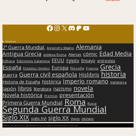
Facebook
Instagram
X
Discord
Patreon
YouTube
Sorpresa
Alemania
2ª Guerra Mundial.
Alejandro Magno
Edad Media
Antigua Grecia
cómic
Atenas
antigua Roma
EEUU
Egipto
Ensayo
entrevista
Edhasa
Ediciones Salamina
Grecia
España
Europa
Estados Unidos
filosofía
Francia
historia
Guerra civil española
Hislibris
guerra
Imperio romano
histórica
Historia de España
Inglaterra
novela
libros
Japón
nazismo
literatura
presentación
Novela histórica
Premios
Roma
Primera Guerra Mundial
Rusia
Segunda Guerra Mundial
Siglo XIX
siglo XX
siglo XVI
Viajes
vikingos
Todos los derechos pertenecen a Hislibris Asociación cultural