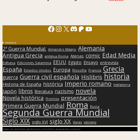
Facebook
Instagram
X
Discord
Patreon
YouTube
Sorpresa
Alemania
2ª Guerra Mundial.
Alejandro Magno
Edad Media
Antigua Grecia
cómic
Atenas
antigua Roma
EEUU
Egipto
Ensayo
entrevista
Edhasa
Ediciones Salamina
Grecia
España
Europa
Estados Unidos
filosofía
Francia
historia
Guerra civil española
Hislibris
guerra
Imperio romano
histórica
Historia de España
Inglaterra
novela
libros
Japón
nazismo
literatura
presentación
Novela histórica
Premios
Roma
Primera Guerra Mundial
Rusia
Segunda Guerra Mundial
Siglo XIX
siglo XX
siglo XVI
Viajes
vikingos
Todos los derechos pertenecen a Hislibris Asociación cultural