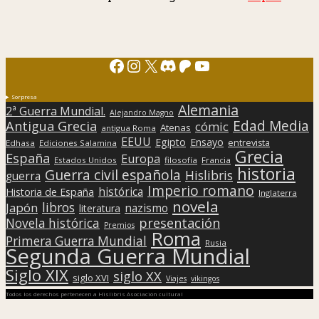
Facebook
Instagram
X
Discord
Patreon
YouTube
Sorpresa
Alemania
2ª Guerra Mundial.
Alejandro Magno
Edad Media
Antigua Grecia
cómic
Atenas
antigua Roma
EEUU
Egipto
Ensayo
entrevista
Edhasa
Ediciones Salamina
Grecia
España
Europa
Estados Unidos
filosofía
Francia
historia
Guerra civil española
Hislibris
guerra
Imperio romano
histórica
Historia de España
Inglaterra
novela
libros
Japón
nazismo
literatura
presentación
Novela histórica
Premios
Roma
Primera Guerra Mundial
Rusia
Segunda Guerra Mundial
Siglo XIX
siglo XX
siglo XVI
Viajes
vikingos
Todos los derechos pertenecen a Hislibris Asociación cultural