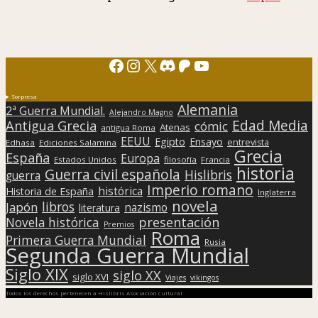
Facebook
Instagram
X
Discord
Patreon
YouTube
Sorpresa
Alemania
2ª Guerra Mundial.
Alejandro Magno
Edad Media
Antigua Grecia
cómic
Atenas
antigua Roma
EEUU
Egipto
Ensayo
entrevista
Edhasa
Ediciones Salamina
Grecia
España
Europa
Estados Unidos
filosofía
Francia
historia
Guerra civil española
Hislibris
guerra
Imperio romano
histórica
Historia de España
Inglaterra
novela
libros
Japón
nazismo
literatura
presentación
Novela histórica
Premios
Roma
Primera Guerra Mundial
Rusia
Segunda Guerra Mundial
Siglo XIX
siglo XX
siglo XVI
Viajes
vikingos
Todos los derechos pertenecen a Hislibris Asociación cultural