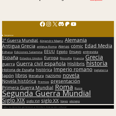
Facebook
Instagram
X
Discord
Patreon
YouTube
Sorpresa
Alemania
2ª Guerra Mundial.
Alejandro Magno
Edad Media
Antigua Grecia
cómic
Atenas
antigua Roma
EEUU
Egipto
Ensayo
entrevista
Edhasa
Ediciones Salamina
Grecia
España
Europa
Estados Unidos
filosofía
Francia
historia
Guerra civil española
Hislibris
guerra
Imperio romano
histórica
Historia de España
Inglaterra
novela
libros
Japón
nazismo
literatura
presentación
Novela histórica
Premios
Roma
Primera Guerra Mundial
Rusia
Segunda Guerra Mundial
Siglo XIX
siglo XX
siglo XVI
Viajes
vikingos
Todos los derechos pertenecen a Hislibris Asociación cultural