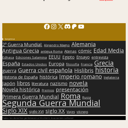
Facebook
Instagram
X
Discord
Patreon
YouTube
Sorpresa
Alemania
2ª Guerra Mundial.
Alejandro Magno
Edad Media
Antigua Grecia
cómic
Atenas
antigua Roma
EEUU
Egipto
Ensayo
entrevista
Edhasa
Ediciones Salamina
Grecia
España
Europa
Estados Unidos
filosofía
Francia
historia
Guerra civil española
Hislibris
guerra
Imperio romano
histórica
Historia de España
Inglaterra
novela
libros
Japón
nazismo
literatura
presentación
Novela histórica
Premios
Roma
Primera Guerra Mundial
Rusia
Segunda Guerra Mundial
Siglo XIX
siglo XX
siglo XVI
Viajes
vikingos
Todos los derechos pertenecen a Hislibris Asociación cultural