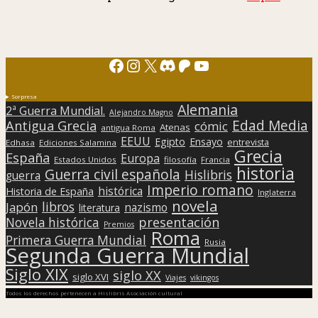
Facebook
Instagram
X
Discord
Patreon
YouTube
Sorpresa
Alemania
2ª Guerra Mundial.
Alejandro Magno
Edad Media
Antigua Grecia
cómic
Atenas
antigua Roma
EEUU
Egipto
Ensayo
entrevista
Edhasa
Ediciones Salamina
Grecia
España
Europa
Estados Unidos
filosofía
Francia
historia
Guerra civil española
Hislibris
guerra
Imperio romano
histórica
Historia de España
Inglaterra
novela
libros
Japón
nazismo
literatura
presentación
Novela histórica
Premios
Roma
Primera Guerra Mundial
Rusia
Segunda Guerra Mundial
Siglo XIX
siglo XX
siglo XVI
Viajes
vikingos
Todos los derechos pertenecen a Hislibris Asociación cultural