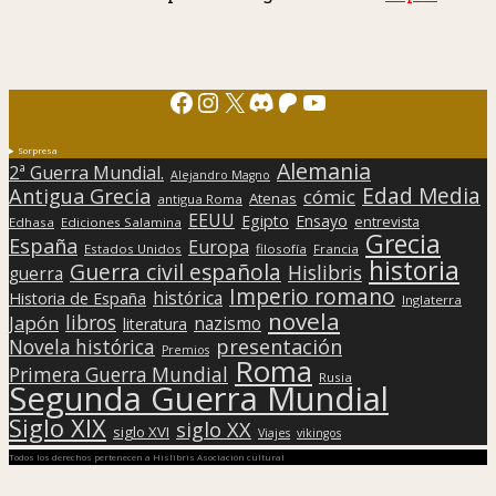
Facebook
Instagram
X
Discord
Patreon
YouTube
Sorpresa
Alemania
2ª Guerra Mundial.
Alejandro Magno
Edad Media
Antigua Grecia
cómic
Atenas
antigua Roma
EEUU
Egipto
Ensayo
entrevista
Edhasa
Ediciones Salamina
Grecia
España
Europa
Estados Unidos
filosofía
Francia
historia
Guerra civil española
Hislibris
guerra
Imperio romano
histórica
Historia de España
Inglaterra
novela
libros
Japón
nazismo
literatura
presentación
Novela histórica
Premios
Roma
Primera Guerra Mundial
Rusia
Segunda Guerra Mundial
Siglo XIX
siglo XX
siglo XVI
Viajes
vikingos
Todos los derechos pertenecen a Hislibris Asociación cultural