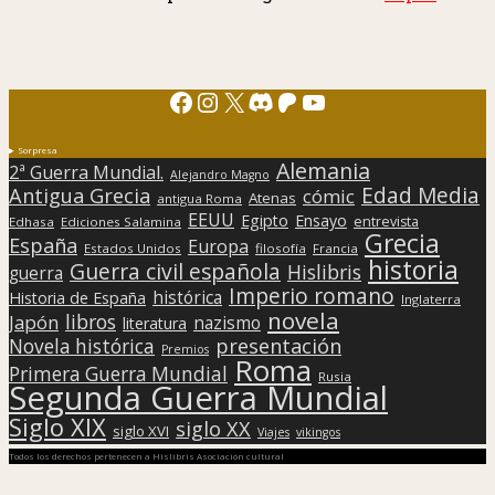
Facebook
Instagram
X
Discord
Patreon
YouTube
Sorpresa
Alemania
2ª Guerra Mundial.
Alejandro Magno
Edad Media
Antigua Grecia
cómic
Atenas
antigua Roma
EEUU
Egipto
Ensayo
entrevista
Edhasa
Ediciones Salamina
Grecia
España
Europa
Estados Unidos
filosofía
Francia
historia
Guerra civil española
Hislibris
guerra
Imperio romano
histórica
Historia de España
Inglaterra
novela
libros
Japón
nazismo
literatura
presentación
Novela histórica
Premios
Roma
Primera Guerra Mundial
Rusia
Segunda Guerra Mundial
Siglo XIX
siglo XX
siglo XVI
Viajes
vikingos
Todos los derechos pertenecen a Hislibris Asociación cultural