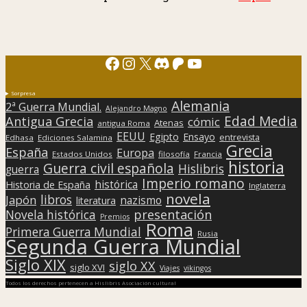
Facebook
Instagram
X
Discord
Patreon
YouTube
Sorpresa
Alemania
2ª Guerra Mundial.
Alejandro Magno
Edad Media
Antigua Grecia
cómic
Atenas
antigua Roma
EEUU
Egipto
Ensayo
entrevista
Edhasa
Ediciones Salamina
Grecia
España
Europa
Estados Unidos
filosofía
Francia
historia
Guerra civil española
Hislibris
guerra
Imperio romano
histórica
Historia de España
Inglaterra
novela
libros
Japón
nazismo
literatura
presentación
Novela histórica
Premios
Roma
Primera Guerra Mundial
Rusia
Segunda Guerra Mundial
Siglo XIX
siglo XX
siglo XVI
Viajes
vikingos
Todos los derechos pertenecen a Hislibris Asociación cultural