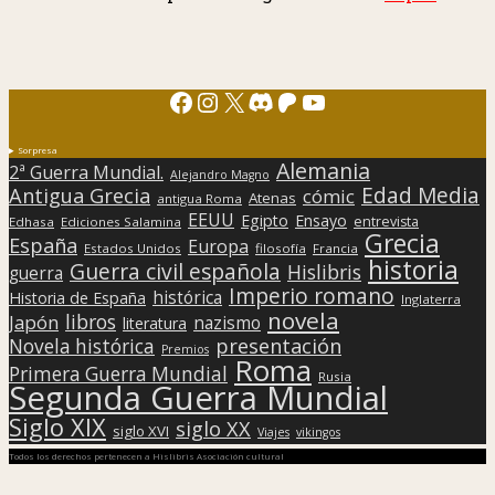
Facebook
Instagram
X
Discord
Patreon
YouTube
Sorpresa
Alemania
2ª Guerra Mundial.
Alejandro Magno
Edad Media
Antigua Grecia
cómic
Atenas
antigua Roma
EEUU
Egipto
Ensayo
entrevista
Edhasa
Ediciones Salamina
Grecia
España
Europa
Estados Unidos
filosofía
Francia
historia
Guerra civil española
Hislibris
guerra
Imperio romano
histórica
Historia de España
Inglaterra
novela
libros
Japón
nazismo
literatura
presentación
Novela histórica
Premios
Roma
Primera Guerra Mundial
Rusia
Segunda Guerra Mundial
Siglo XIX
siglo XX
siglo XVI
Viajes
vikingos
Todos los derechos pertenecen a Hislibris Asociación cultural