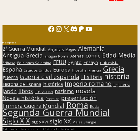
Facebook
Instagram
X
Discord
Patreon
YouTube
Sorpresa
Alemania
2ª Guerra Mundial.
Alejandro Magno
Edad Media
Antigua Grecia
cómic
Atenas
antigua Roma
EEUU
Egipto
Ensayo
entrevista
Edhasa
Ediciones Salamina
Grecia
España
Europa
Estados Unidos
filosofía
Francia
historia
Guerra civil española
Hislibris
guerra
Imperio romano
histórica
Historia de España
Inglaterra
novela
libros
Japón
nazismo
literatura
presentación
Novela histórica
Premios
Roma
Primera Guerra Mundial
Rusia
Segunda Guerra Mundial
Siglo XIX
siglo XX
siglo XVI
Viajes
vikingos
Todos los derechos pertenecen a Hislibris Asociación cultural