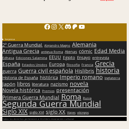
Facebook
Instagram
X
Discord
Patreon
YouTube
Sorpresa
Alemania
2ª Guerra Mundial.
Alejandro Magno
Edad Media
Antigua Grecia
cómic
Atenas
antigua Roma
EEUU
Egipto
Ensayo
entrevista
Edhasa
Ediciones Salamina
Grecia
España
Europa
Estados Unidos
filosofía
Francia
historia
Guerra civil española
Hislibris
guerra
Imperio romano
histórica
Historia de España
Inglaterra
novela
libros
Japón
nazismo
literatura
presentación
Novela histórica
Premios
Roma
Primera Guerra Mundial
Rusia
Segunda Guerra Mundial
Siglo XIX
siglo XX
siglo XVI
Viajes
vikingos
Todos los derechos pertenecen a Hislibris Asociación cultural