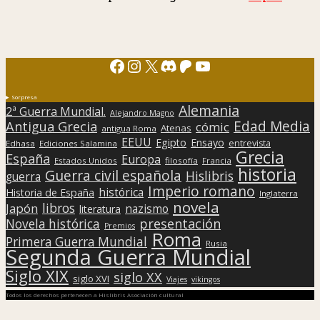
Facebook
Instagram
X
Discord
Patreon
YouTube
Sorpresa
Alemania
2ª Guerra Mundial.
Alejandro Magno
Edad Media
Antigua Grecia
cómic
Atenas
antigua Roma
EEUU
Egipto
Ensayo
entrevista
Edhasa
Ediciones Salamina
Grecia
España
Europa
Estados Unidos
filosofía
Francia
historia
Guerra civil española
Hislibris
guerra
Imperio romano
histórica
Historia de España
Inglaterra
novela
libros
Japón
nazismo
literatura
presentación
Novela histórica
Premios
Roma
Primera Guerra Mundial
Rusia
Segunda Guerra Mundial
Siglo XIX
siglo XX
siglo XVI
Viajes
vikingos
Todos los derechos pertenecen a Hislibris Asociación cultural