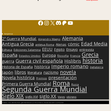
Facebook
Instagram
X
Discord
Patreon
YouTube
Sorpresa
Alemania
2ª Guerra Mundial.
Alejandro Magno
Edad Media
Antigua Grecia
cómic
Atenas
antigua Roma
EEUU
Egipto
Ensayo
entrevista
Edhasa
Ediciones Salamina
Grecia
España
Europa
Estados Unidos
filosofía
Francia
historia
Guerra civil española
Hislibris
guerra
Imperio romano
histórica
Historia de España
Inglaterra
novela
libros
Japón
nazismo
literatura
presentación
Novela histórica
Premios
Roma
Primera Guerra Mundial
Rusia
Segunda Guerra Mundial
Siglo XIX
siglo XX
siglo XVI
Viajes
vikingos
Todos los derechos pertenecen a Hislibris Asociación cultural